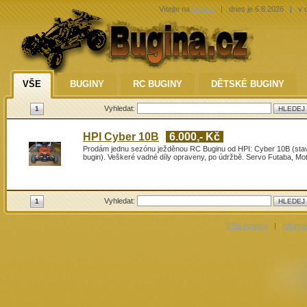
Vítejte na
Bugina
|
dnes je 6.8.2026
|
v d
VŠE
BUGINY
RC BUGINY
DĚTSKÉ BUGINY
Vyhledat:
1
HPI Cyber 10B
6.000,- Kč
Prodám jednu sezónu ježděnou RC Buginu od HPI: Cyber 10B (stav
bugin). Veškeré vadné díly opraveny, po údržbě. Servo Futaba, Mo
Vyhledat:
1
RSS inzerce
|
Inform